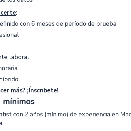
certe
:
definido con 6 meses de período de prueba
esional
te laboral
horaria
híbrido
cer más? ¡Ínscribete!
s mínimos
ntist con 2 años (mínimo) de experiencia en Ma
a.