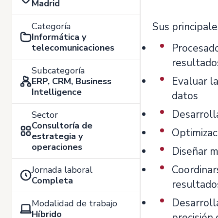
Madrid
Sus principal
Categoría
Informática y
Procesado 
telecomunicaciones
resultado
Subcategoría
Evaluar la
ERP, CRM, Business
Intelligence
datos
Desarrolla
Sector
Consultoría de
Optimizac
estrategia y
operaciones
Diseñar m
Coordinar
Jornada laboral
Completa
resultado
Desarroll
Modalidad de trabajo
Híbrido
precisión 